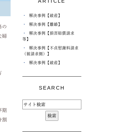
ARTICLE
解決事例【破産】
解決事例【離婚】
格の
解決事例【損害賠償請求
夫婦
等】
解決事例【不貞慰謝料請求
（被請求側）】
解決事例【破産】
万
SEARCH
停期
分割