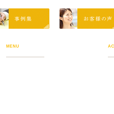
MENU
A
リ
> 相続問題
〒1
> 離婚問題
東京
> 交通事故問題
ニ
> 借金問題
J
> 不動産トラブル
受付