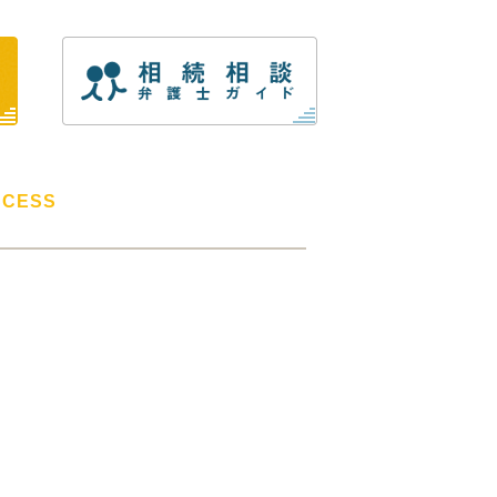
CCESS
ベラルアーツ法律事務所
53-0063
都目黒区目黒1-4-8
ュー目黒ビル5階B号室
Rほか各線「目黒」駅より徒歩約1分
時間 9:30~18:00