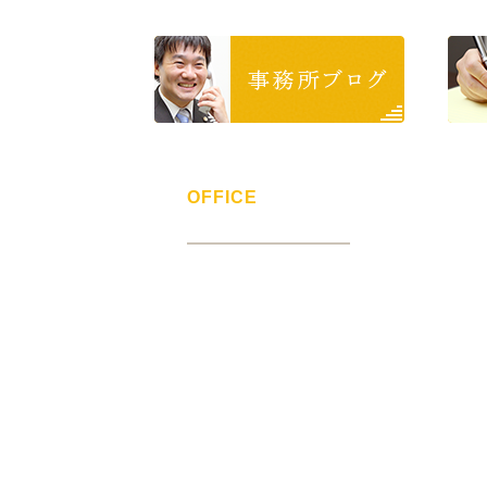
OFFICE
> 事務所紹介
> 弁護士紹介
> 報酬について
> 事務所ブログ
> 事例集