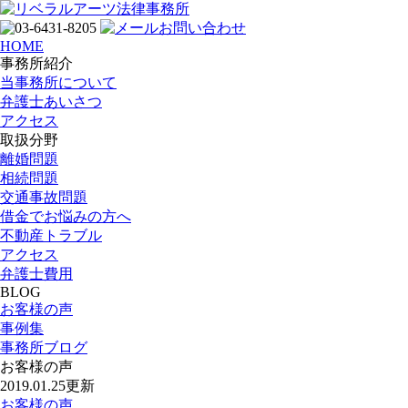
HOME
事務所紹介
当事務所について
弁護士あいさつ
アクセス
取扱分野
離婚問題
相続問題
交通事故問題
借金でお悩みの方へ
不動産トラブル
アクセス
弁護士費用
BLOG
お客様の声
事例集
事務所ブログ
お客様の声
2019.01.25更新
お客様の声