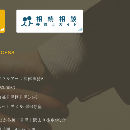
CCESS
ベラルアーツ法律事務所
53-0063
都目黒区目黒1-4-8
ュー目黒ビル5階B号室
Rほか各線「目黒」駅より徒歩約1分
時間 9:30~18:00