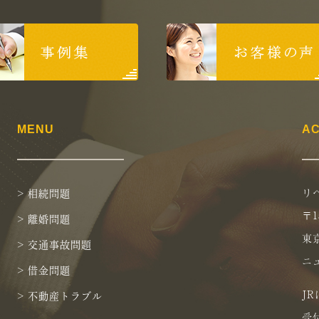
MENU
A
リ
> 相続問題
〒1
> 離婚問題
東京
> 交通事故問題
ニ
> 借金問題
J
> 不動産トラブル
受付