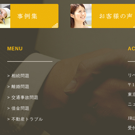
MENU
A
リ
> 相続問題
〒1
> 離婚問題
東京
> 交通事故問題
ニ
> 借金問題
J
> 不動産トラブル
受付