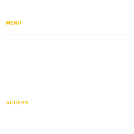
> 事例集
> お客様の声
MENU
> 相続問題
> 離婚問題
> 交通事故問題
> 借金問題
> 不動産トラブル
ACCESS
リベラルアーツ法律事務所