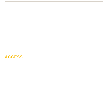
> 相続問題
> 離婚問題
> 交通事故問題
> 借金問題
> 不動産トラブル
ACCESS
リベラルアーツ法律事務所
〒153-0063
東京都目黒区目黒1-4-8
ニュー目黒ビル5階B号室